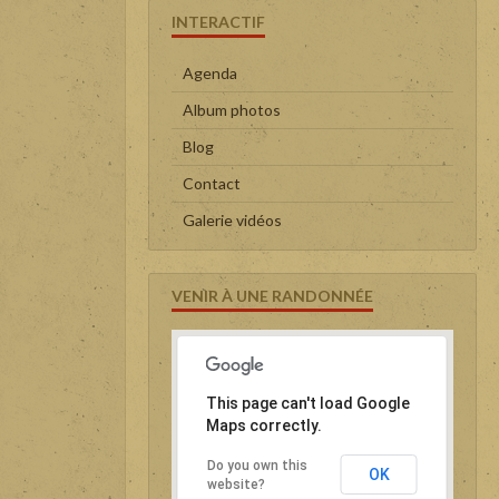
INTERACTIF
Agenda
Album photos
Blog
Contact
Galerie vidéos
VENIR À UNE RANDONNÉE
This page can't load Google
Maps correctly.
Do you own this
OK
website?