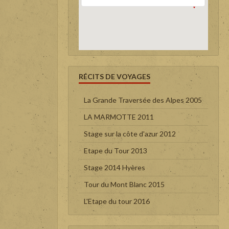
RÉCITS DE VOYAGES
La Grande Traversée des Alpes 2005
LA MARMOTTE 2011
Stage sur la côte d'azur 2012
Etape du Tour 2013
Stage 2014 Hyères
Tour du Mont Blanc 2015
L'Etape du tour 2016