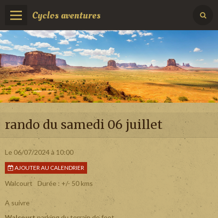
Cyclos aventures
rando du samedi 06 juillet
Le 06/07/2024
à 10:00
AJOUTER AU CALENDRIER
Walcourt
Durée : +/- 50 kms
A suivre
Walcourt
parking du terrain de foot,