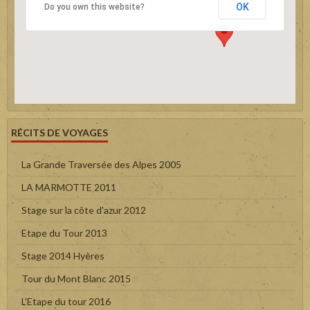
OK
Do you own this website?
RÉCITS DE VOYAGES
La Grande Traversée des Alpes 2005
LA MARMOTTE 2011
Stage sur la côte d'azur 2012
Etape du Tour 2013
Stage 2014 Hyères
Tour du Mont Blanc 2015
L'Etape du tour 2016