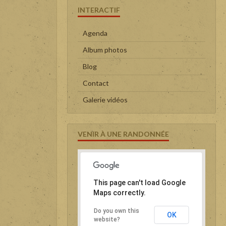
INTERACTIF
Agenda
Album photos
Blog
Contact
Galerie vidéos
VENIR À UNE RANDONNÉE
This page can't load Google
Maps correctly.
Do you own this
OK
website?