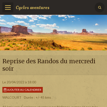
Cyclos aventures
Reprise des Randos du mercredi
soir
Le 20/04/2022
à 18:00
AJOUTER AU CALENDRIER
WALCOURT
Durée : +/- 45 kms
41 kms vers Gerpinnes et retour par Nalinnes, sympa et pas très