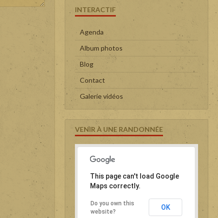
INTERACTIF
Agenda
Album photos
Blog
Contact
Galerie vidéos
VENIR À UNE RANDONNÉE
This page can't load Google
Maps correctly.
Do you own this
OK
website?