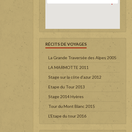
RÉCITS DE VOYAGES
La Grande Traversée des Alpes 2005
LA MARMOTTE 2011
Stage sur la côte d'azur 2012
Etape du Tour 2013
Stage 2014 Hyères
Tour du Mont Blanc 2015
L'Etape du tour 2016