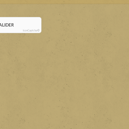
ALIDER
IconCaptcha ©