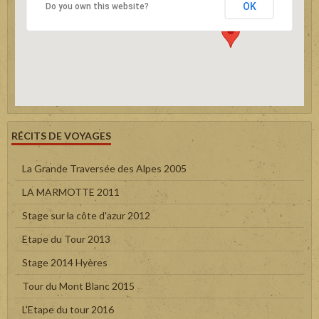
OK
Do you own this website?
RÉCITS DE VOYAGES
La Grande Traversée des Alpes 2005
LA MARMOTTE 2011
Stage sur la côte d'azur 2012
Etape du Tour 2013
Stage 2014 Hyères
Tour du Mont Blanc 2015
L'Etape du tour 2016