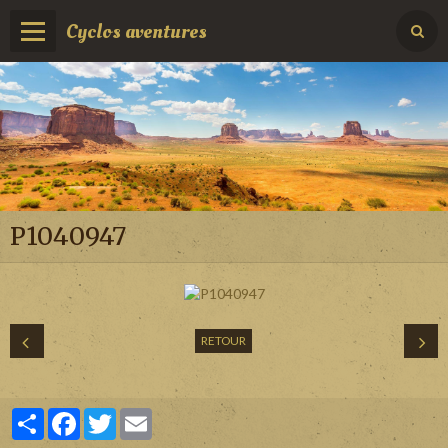
Cyclos aventures
P1040947
RETOUR
Partager
Facebook
Twitter
Email