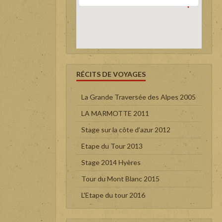
RÉCITS DE VOYAGES
La Grande Traversée des Alpes 2005
LA MARMOTTE 2011
Stage sur la côte d'azur 2012
Etape du Tour 2013
Stage 2014 Hyères
Tour du Mont Blanc 2015
L'Etape du tour 2016