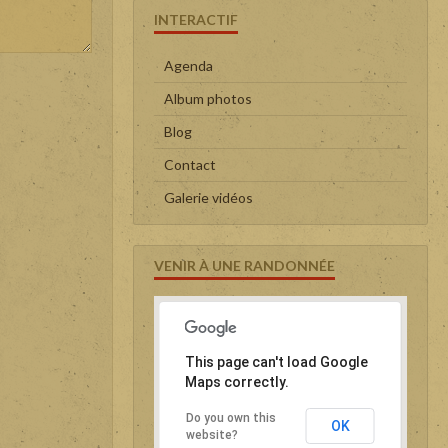
INTERACTIF
Agenda
Album photos
Blog
Contact
Galerie vidéos
VENIR À UNE RANDONNÉE
This page can't load Google
Maps correctly.
Do you own this
OK
website?