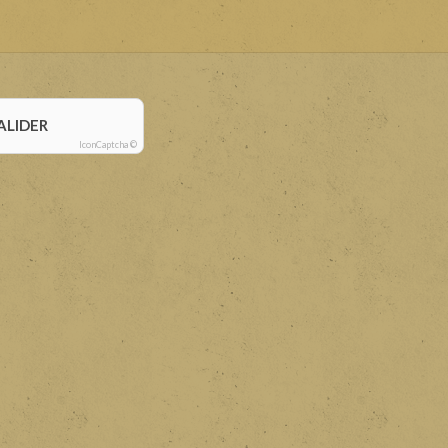
ALIDER
IconCaptcha ©