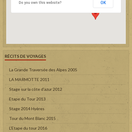
OK
Do you own this website?
RÉCITS DE VOYAGES
La Grande Traversée des Alpes 2005
LA MARMOTTE 2011
Stage sur la côte d'azur 2012
Etape du Tour 2013
Stage 2014 Hyères
Tour du Mont Blanc 2015
L'Etape du tour 2016