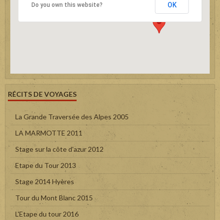
OK
Do you own this website?
RÉCITS DE VOYAGES
La Grande Traversée des Alpes 2005
LA MARMOTTE 2011
Stage sur la côte d'azur 2012
Etape du Tour 2013
Stage 2014 Hyères
Tour du Mont Blanc 2015
L'Etape du tour 2016