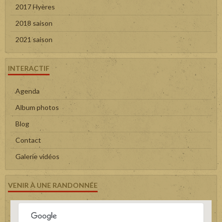
2017 Hyères
2018 saison
2021 saison
INTERACTIF
Agenda
Album photos
Blog
Contact
Galerie vidéos
VENIR À UNE RANDONNÉE