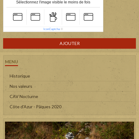
Sélectionnez l'image visible le moins de fois
IconCaptcha
©
AJOUTER
MENU
Historique
Nos valeurs
CAV Nocturne
Côte d'Azur - Pâques 2020