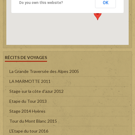
OK
Do you own this website?
RÉCITS DE VOYAGES
La Grande Traversée des Alpes 2005
LA MARMOTTE 2011
Stage sur la côte d'azur 2012
Etape du Tour 2013
Stage 2014 Hyères
Tour du Mont Blanc 2015
L'Etape du tour 2016