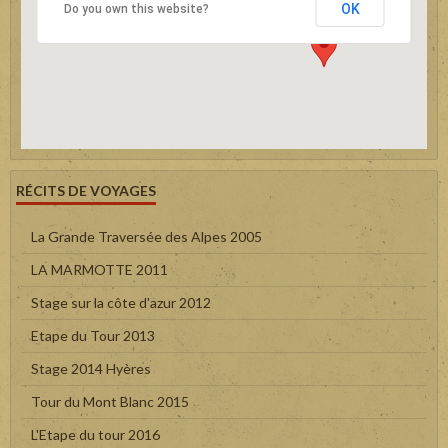
OK
Do you own this website?
RÉCITS DE VOYAGES
La Grande Traversée des Alpes 2005
LA MARMOTTE 2011
Stage sur la côte d'azur 2012
Etape du Tour 2013
Stage 2014 Hyères
Tour du Mont Blanc 2015
L'Etape du tour 2016