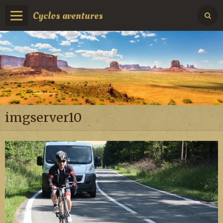
Cyclos aventures
imgserver10