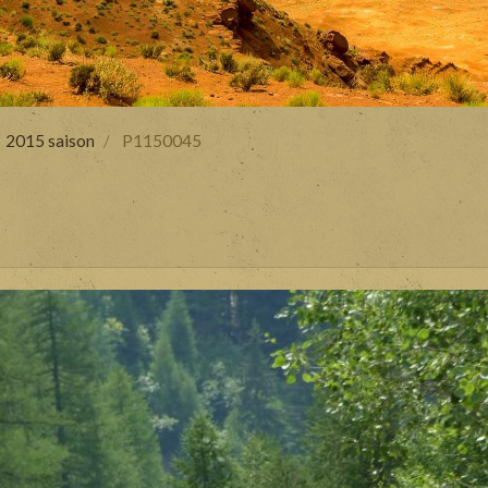
2015 saison
P1150045