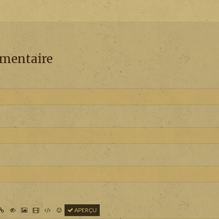
mmentaire
APERÇU