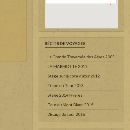
RÉCITS DE VOYAGES
La Grande Traversée des Alpes 2005
LA MARMOTTE 2011
Stage sur la côte d'azur 2012
Etape du Tour 2013
Stage 2014 Hyères
Tour du Mont Blanc 2015
L'Etape du tour 2016