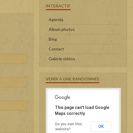
INTERACTIF
Agenda
Album photos
Blog
Contact
Galerie vidéos
VENIR À UNE RANDONNÉE
This page can't load Google
Maps correctly.
Do you own this
OK
website?