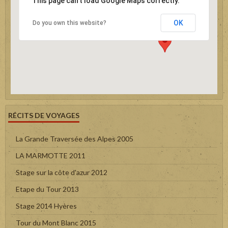
This page can't load Google Maps correctly.
OK
Do you own this website?
RÉCITS DE VOYAGES
La Grande Traversée des Alpes 2005
LA MARMOTTE 2011
Stage sur la côte d'azur 2012
Etape du Tour 2013
Stage 2014 Hyères
Tour du Mont Blanc 2015