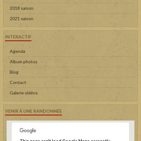
2018 saison
2021 saison
INTERACTIF
Agenda
Album photos
Blog
Contact
Galerie vidéos
VENIR À UNE RANDONNÉE