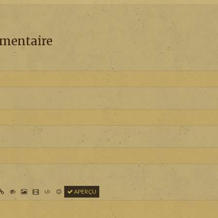
mmentaire
APERÇU