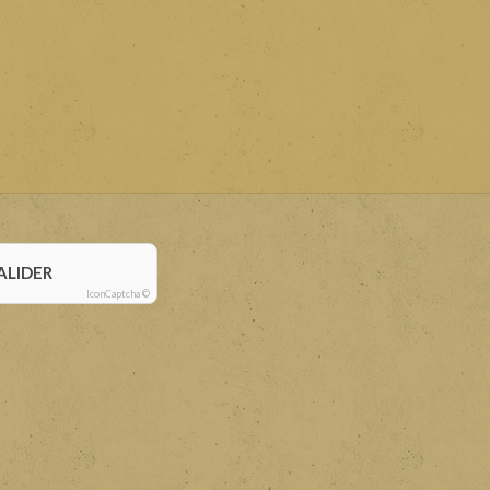
ALIDER
IconCaptcha ©