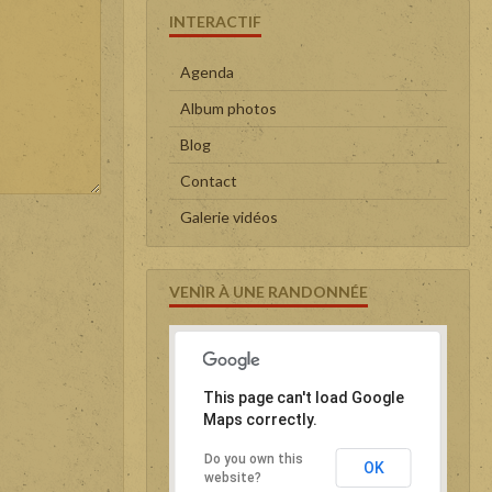
INTERACTIF
Agenda
Album photos
Blog
Contact
Galerie vidéos
VENIR À UNE RANDONNÉE
This page can't load Google
Maps correctly.
Do you own this
OK
website?