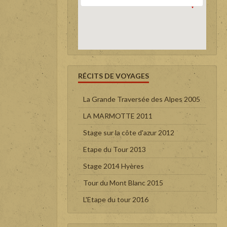
RÉCITS DE VOYAGES
La Grande Traversée des Alpes 2005
LA MARMOTTE 2011
Stage sur la côte d'azur 2012
Etape du Tour 2013
Stage 2014 Hyères
Tour du Mont Blanc 2015
L'Etape du tour 2016