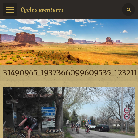
Cyclos aventures
31490965_1937366099609535_123211