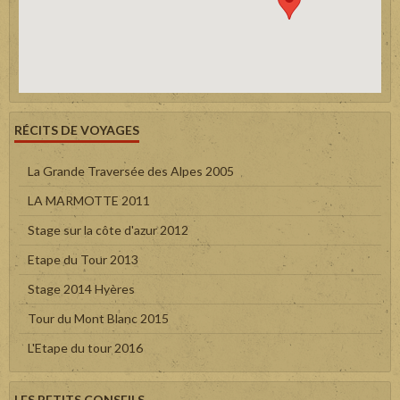
RÉCITS DE VOYAGES
La Grande Traversée des Alpes 2005
LA MARMOTTE 2011
Stage sur la côte d'azur 2012
Etape du Tour 2013
Stage 2014 Hyères
Tour du Mont Blanc 2015
L'Etape du tour 2016
LES PETITS CONSEILS