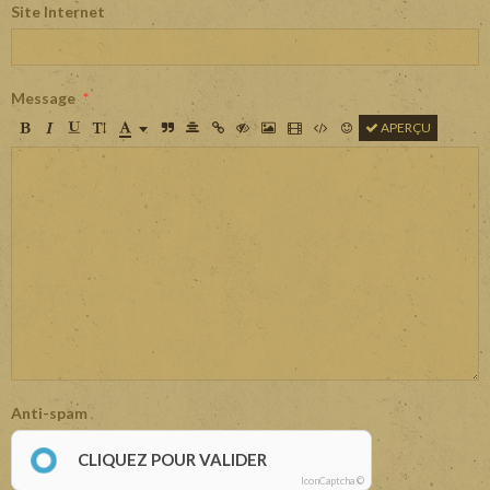
Site Internet
Message
APERÇU
Anti-spam
CLIQUEZ POUR VALIDER
IconCaptcha ©