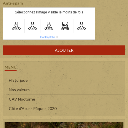
Anti-spam
Sélectionnez l'image visible le moins de fois
IconCaptcha
©
AJOUTER
MENU
Historique
Nos valeurs
CAV Nocturne
Côte d'Azur - Pâques 2020