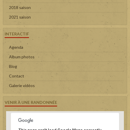
2018 saison
2021 saison
INTERACTIF
Agenda
Album photos
Blog
Contact
Galerie vidéos
VENIR À UNE RANDONNÉE