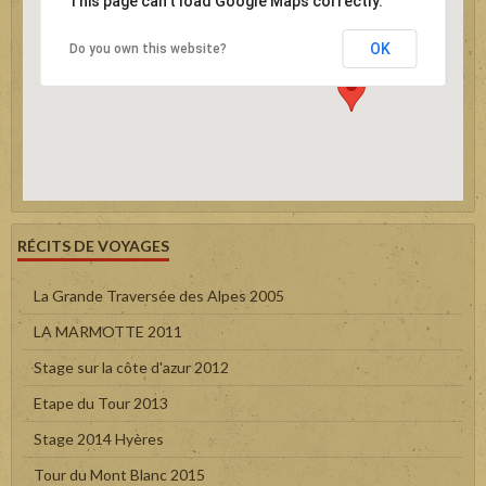
This page can't load Google Maps correctly.
OK
Do you own this website?
RÉCITS DE VOYAGES
La Grande Traversée des Alpes 2005
LA MARMOTTE 2011
Stage sur la côte d'azur 2012
Etape du Tour 2013
Stage 2014 Hyères
Tour du Mont Blanc 2015