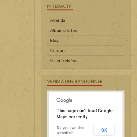
INTERACTIF
Agenda
Album photos
Blog
Contact
Galerie vidéos
VENIR À UNE RANDONNÉE
This page can't load Google
Maps correctly.
Do you own this
OK
website?